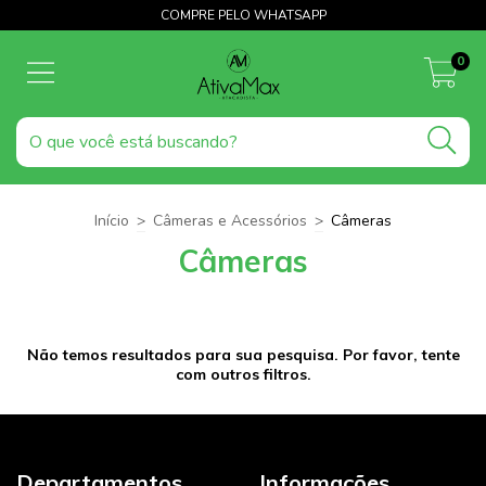
COMPRE PELO WHATSAPP
0
Início
>
Câmeras e Acessórios
>
Câmeras
Câmeras
Não temos resultados para sua pesquisa. Por favor, tente
com outros filtros.
Departamentos
Informações