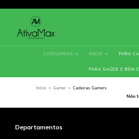
CATEGORIAS
INÍCIO
PARA C
PARA SAÚDE E BEM-
Início
>
Gamer
>
Cadeiras Gamers
Não t
Departamentos