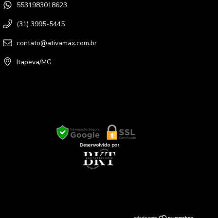
5531983018623
(31) 3995-5445
contato@ativamax.com.br
Itapeva/MG