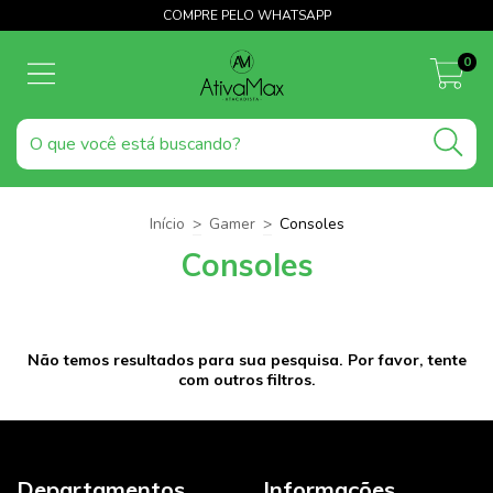
COMPRE PELO WHATSAPP
0
Início
>
Gamer
>
Consoles
Consoles
Não temos resultados para sua pesquisa. Por favor, tente
com outros filtros.
Departamentos
Informações