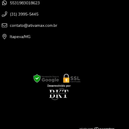
5531983018623
(31) 3995-5445
contato@ativamax.com.br
Itapeva/MG